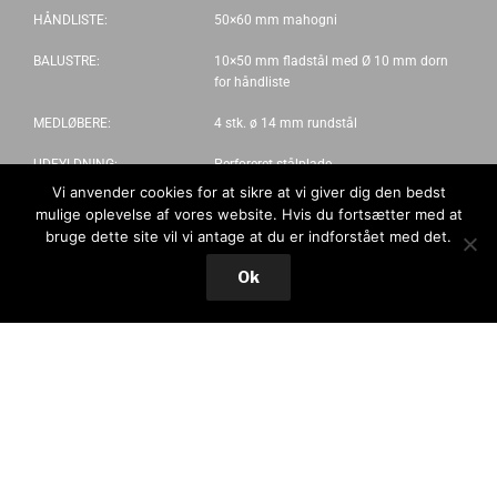
HÅNDLISTE:
50×60 mm mahogni
BALUSTRE:
10×50 mm fladstål med Ø 10 mm dorn
for håndliste
MEDLØBERE:
4 stk. ø 14 mm rundstål
UDFYLDNING:
Perforeret stålplade
Vi anvender cookies for at sikre at vi giver dig den bedst
mulige oplevelse af vores website. Hvis du fortsætter med at
bruge dette site vil vi antage at du er indforstået med det.
Ok