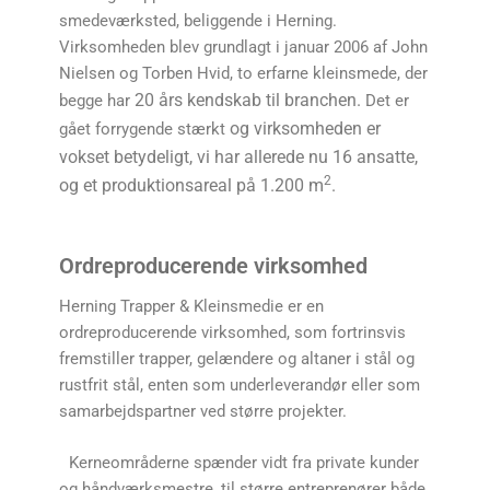
smedeværksted, beliggende i Herning.
Virksomheden blev grundlagt i januar 2006 af John
Nielsen og Torben Hvid, to erfarne kleinsmede, der
20 års kendskab til branchen.
begge har
Det er
og virksomheden er
gået forrygende stærkt
vokset betydeligt, vi har allerede nu 16 ansatte,
2
og et produktionsareal på 1.200 m
.
Ordreproducerende virksomhed
Herning Trapper & Kleinsmedie er en
ordreproducerende virksomhed, som fortrinsvis
fremstiller trapper, gelændere og altaner i stål og
rustfrit stål, enten som underleverandør eller som
samarbejdspartner ved større projekter.
Kerneområderne spænder vidt fra private kunder
og håndværksmestre, til større entreprenører både