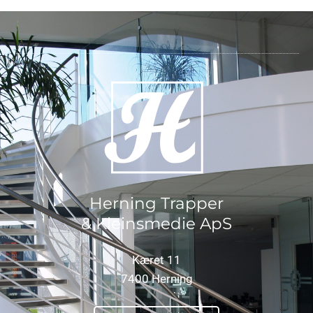
Herning Trapper
& Kleinsmedie ApS
Kæret 11
7400 Herning