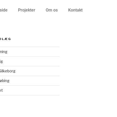
side
Projekter
Om os
Kontakt
NDLÆG
rning
ig
Silkeborg
øbing
et