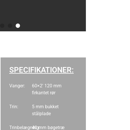
SPECIFIKATIONER:
Vanger:
60×2′ 120 mm
firkantet rør
Trin:
5 mm bukket
stålplade
Trinbelægning:
40 mm bøgetræ