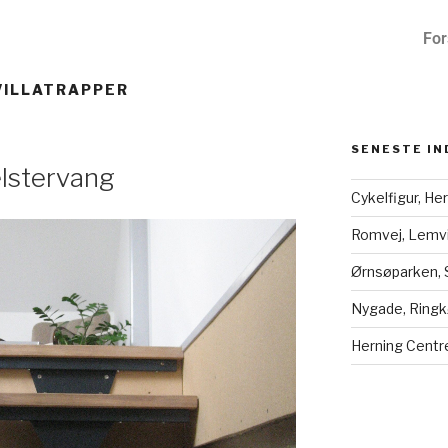
For
VILLATRAPPER
SENESTE I
elstervang
Cykelfigur, He
Romvej, Lemv
Ørnsøparken, 
Nygade, Ringk
Herning Centr